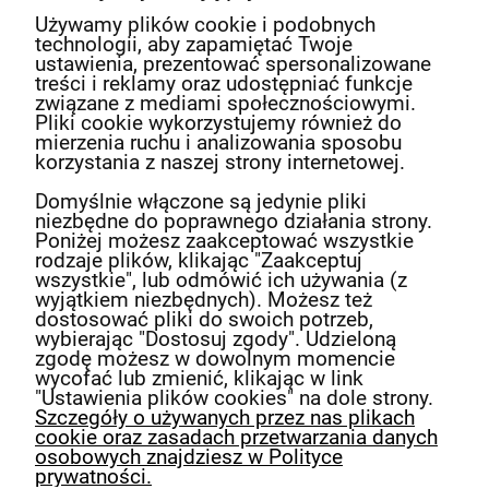
Newsletter
Używamy plików cookie i podobnych
technologii, aby zapamiętać Twoje
Podaj swój adres e-mail, jeżeli chcesz otrzymywać
ustawienia, prezentować spersonalizowane
informacje o nowościach i promocjach.
treści i reklamy oraz udostępniać funkcje
związane z mediami społecznościowymi.
Pliki cookie wykorzystujemy również do
mierzenia ruchu i analizowania sposobu
Twoje dane będą przetwarzane zgodnie z
korzystania z naszej strony internetowej.
naszą
polityką prywatności
Domyślnie włączone są jedynie pliki
niezbędne do poprawnego działania strony.
Poniżej możesz zaakceptować wszystkie
rodzaje plików, klikając "Zaakceptuj
wszystkie", lub odmówić ich używania (z
wyjątkiem niezbędnych). Możesz też
Powered by
Translate
dostosować pliki do swoich potrzeb,
wybierając "Dostosuj zgody". Udzieloną
O nas
zgodę możesz w dowolnym momencie
wycofać lub zmienić, klikając w link
"Ustawienia plików cookies" na dole strony.
Szczegóły o używanych przez nas plikach
Obsługa klienta
cookie oraz zasadach przetwarzania danych
osobowych znajdziesz w Polityce
prywatności.
Pomoc