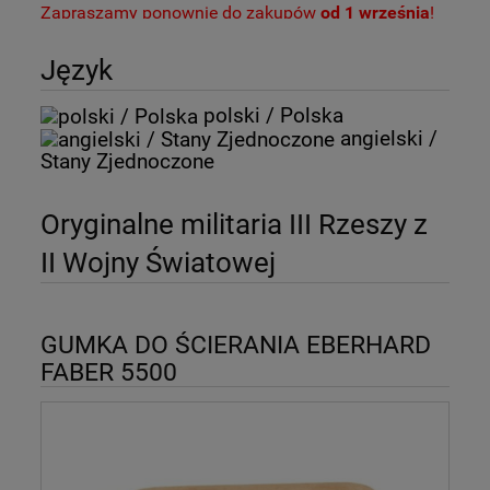
Zapraszamy ponownie do zakupów
od 1 września
!
Życzymy udanych wakacji!
Język
Holiday Break!
polski / Polska
angielski /
Please be advised that from
July 1st to August 31st
Stany Zjednoczone
2026
, the ability to make
purchases on
our website will
be suspended due to
Oryginalne militaria III Rzeszy z
our summer holiday break.
We invite you to shop with us again
II Wojny Światowej
starting
September 1st
! We wish you a wonderful
holiday season!
GUMKA DO ŚCIERANIA EBERHARD
FABER 5500