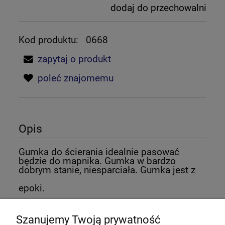
dodaj do przechowalni
Kod produktu:
0668
zapytaj o produkt
poleć znajomemu
Opis
Gumka do ścierania idealnie pasować
będzie do mapnika. Gumka w bardzo
dobrym stanie, niesparciała. Gumka jest z
epoki.
Szanujemy Twoją prywatność