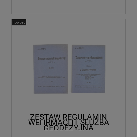
nowość
ZESTAW REGULAMIN
WEHRMACHT SŁUŻBA
GEODEZYJNA