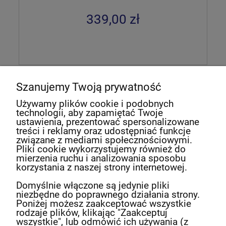
339,00 zł
«
1
2
3
»
Szanujemy Twoją prywatność
Używamy plików cookie i podobnych
technologii, aby zapamiętać Twoje
Newsletter
ustawienia, prezentować spersonalizowane
treści i reklamy oraz udostępniać funkcje
związane z mediami społecznościowymi.
Podaj swój adres e-mail, jeżeli chcesz otrzymywać
Pliki cookie wykorzystujemy również do
informacje o nowościach i promocjach.
mierzenia ruchu i analizowania sposobu
korzystania z naszej strony internetowej.
Domyślnie włączone są jedynie pliki
Twoje dane będą przetwarzane zgodnie z
niezbędne do poprawnego działania strony.
naszą
polityką prywatności
Poniżej możesz zaakceptować wszystkie
rodzaje plików, klikając "Zaakceptuj
wszystkie", lub odmówić ich używania (z