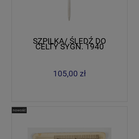
SZPILKA/ ŚLEDŹ DO
CELTY SYGN. 1940
105,00 zł
nowość