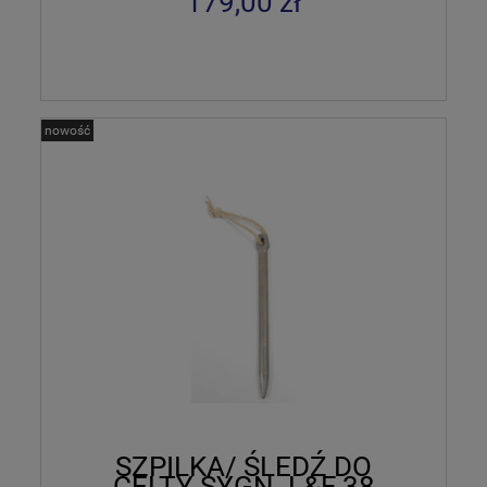
179,00 zł
nowość
SZPILKA/ ŚLEDŹ DO
CELTY SYGN. L&F 38