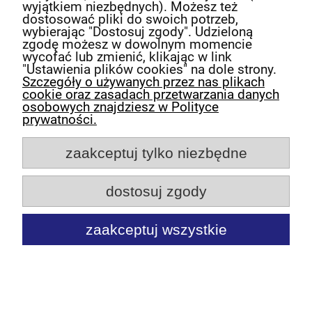
wyjątkiem niezbędnych). Możesz też
dostosować pliki do swoich potrzeb,
wybierając "Dostosuj zgody". Udzieloną
zgodę możesz w dowolnym momencie
Powered by
Translate
wycofać lub zmienić, klikając w link
"Ustawienia plików cookies" na dole strony.
O nas
Szczegóły o używanych przez nas plikach
cookie oraz zasadach przetwarzania danych
osobowych znajdziesz w Polityce
Obsługa klienta
prywatności.
zaakceptuj tylko niezbędne
Pomoc
dostosuj zgody
Moje konto
zaakceptuj wszystkie
pokaż pełną wersję strony
Sklep internetowy Shoper.pl