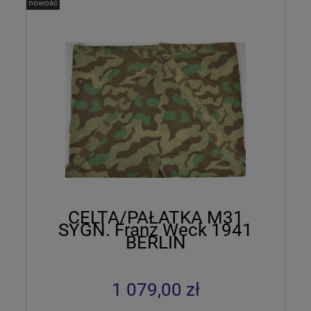
nowość
CELTA/PAŁATKA M31
SYGN. Franz Weck 1941
BERLIN
1 079,00 zł