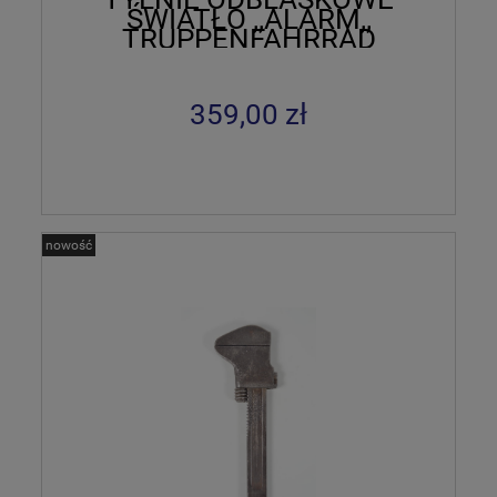
ŚWIATŁO ,,ALARM,,
TRUPPENFAHRRAD
359,00 zł
nowość