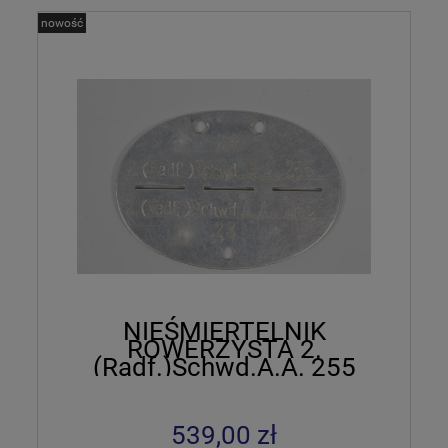
nowość
NIEŚMIERTELNIK
ROWERZYSTA 2.
(Radf.)Schwd.A.A. 255
539,00 zł