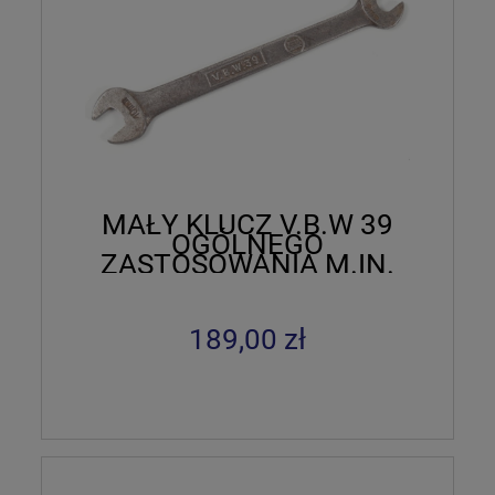
MAŁY KLUCZ V.B.W 39
OGÓLNEGO
ZASTOSOWANIA M.IN.
POJAZDY
MECHANICZNE
189,00 zł