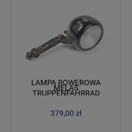
LAMPA ROWEROWA
MELAS
TRUPPENFAHRRAD
SYGN. PTR 108 S
379,00 zł