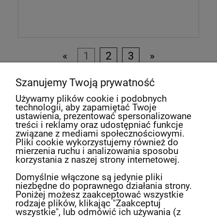
«
1
2
3
»
Szanujemy Twoją prywatność
Newsletter
Używamy plików cookie i podobnych
technologii, aby zapamiętać Twoje
Podaj swój adres e-mail, jeżeli chcesz otrzymywać
ustawienia, prezentować spersonalizowane
informacje o nowościach i promocjach.
treści i reklamy oraz udostępniać funkcje
związane z mediami społecznościowymi.
Pliki cookie wykorzystujemy również do
mierzenia ruchu i analizowania sposobu
Twoje dane będą przetwarzane zgodnie z
korzystania z naszej strony internetowej.
naszą
polityką prywatności
Domyślnie włączone są jedynie pliki
niezbędne do poprawnego działania strony.
Poniżej możesz zaakceptować wszystkie
rodzaje plików, klikając "Zaakceptuj
wszystkie", lub odmówić ich używania (z