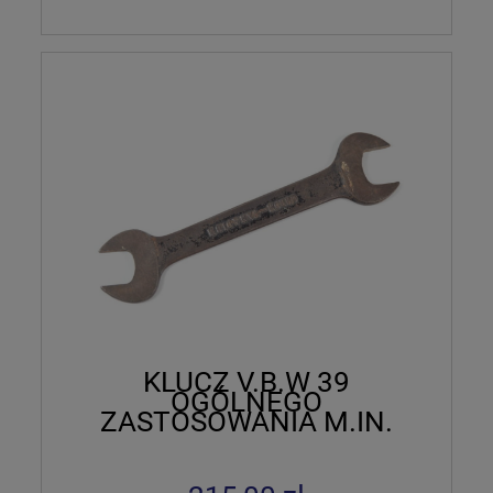
KLUCZ V.B.W 39
OGÓLNEGO
ZASTOSOWANIA M.IN.
POJAZDY
MECHANICZNE