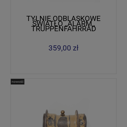
TYLNIE ODBLASKOWE
ŚWIATŁO ,,ALARM,,
TRUPPENFAHRRAD
359,00 zł
nowość