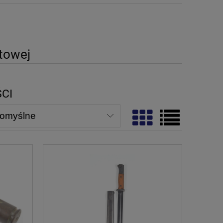
atowej
ŚCI