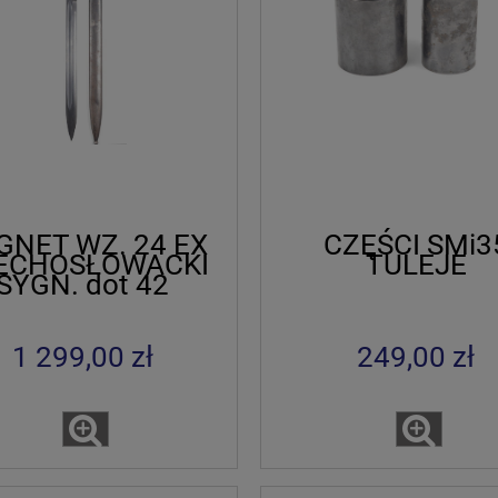
GNET WZ. 24 EX
CZĘŚCI SMi3
ECHOSŁOWACKI
TULEJE
SYGN. dot 42
1 299,00 zł
249,00 zł