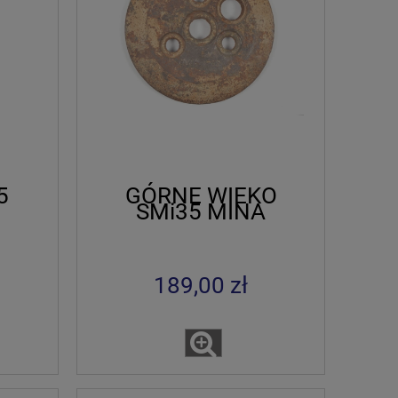
5
GÓRNE WIEKO
SMi35 MINA
189,00 zł