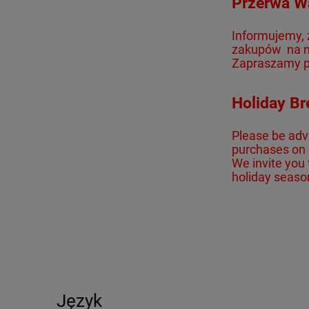
Przerwa W
Informujemy, 
zakupów
na 
Zapraszamy 
Holiday Br
Please be adv
purchases on
We invite you 
holiday seaso
Język