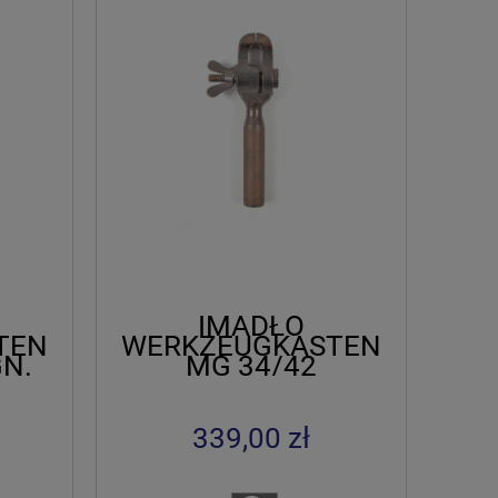
IMADŁO
TEN
WERKZEUGKASTEN
GN.
MG 34/42
339,00 zł