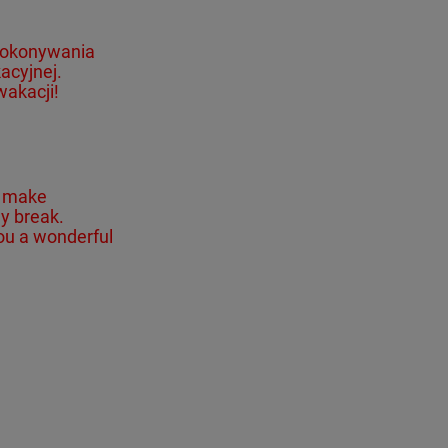
okonywania
acyjnej.
akacji!
to make
y break.
ou a wonderful