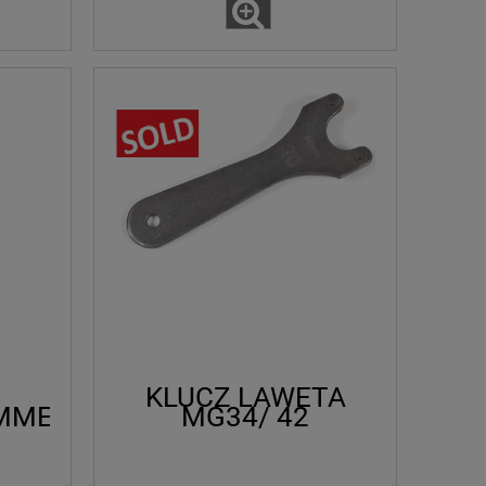
KLUCZ LAWETA
MMEL
MG34/ 42
GN.