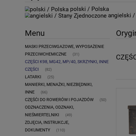
polski / Polska
angielski 
Menu
Orygi
MASKI PRZECIWGAZOWE, WYPOSAŻENIE
PRZECIWCHEMICZNE
(31)
CZĘŚC
CZĘŚCI K98, MG42, MP/40, SKRZYNKI, INNE
CZĘŚCI
(82)
LATARKI
(25)
MANIERKI, MENAŻKI, NIEZBĘDNIKI,
INNE
(66)
CZĘŚĆI DO ROWERÓW I POJAZDÓW
(50)
ODZNACZENIA, ODZNAKI,
NIEŚMIERTELNIKI
(49)
ZDJĘCIA, INSTRUKCJE,
DOKUMENTY
(110)