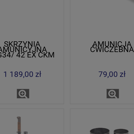
SKRZYNIA
AMUNICJA
AMUNICYJNA
ĆWICZEBNA
34/ 42 EX CKM
. 30 IDEAL 1936
1 189,00 zł
79,00 zł