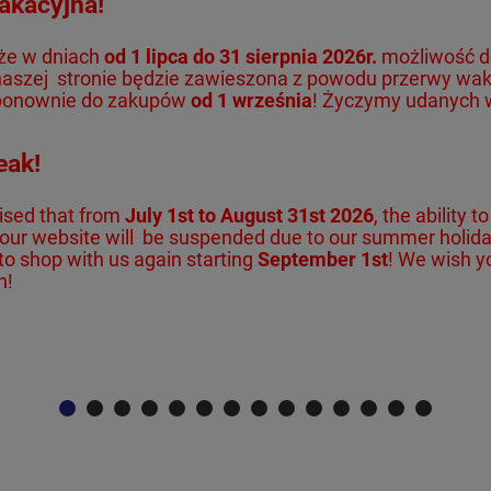
akacyjna!
że w dniach
od 1 lipca do 31 sierpnia 2026r.
możliwość d
naszej
stronie będzie zawieszona z powodu przerwy wak
ponownie do zakupów
od 1 września
! Życzymy udanych w
eak!
ised that from
July 1st to August 31st 2026
, the ability 
our website will
be suspended due to our summer holida
to shop with us again starting
September 1st
! We wish y
n!