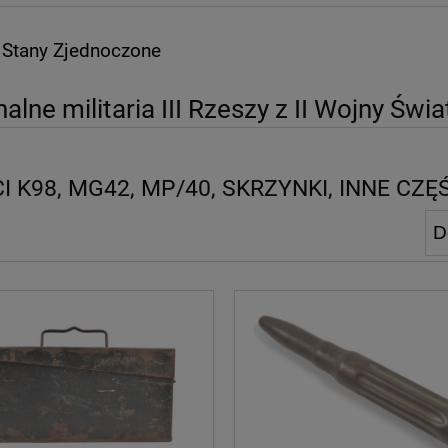
/ Stany Zjednoczone
nalne militaria III Rzeszy z II Wojny Świ
I K98, MG42, MP/40, SKRZYNKI, INNE CZĘ