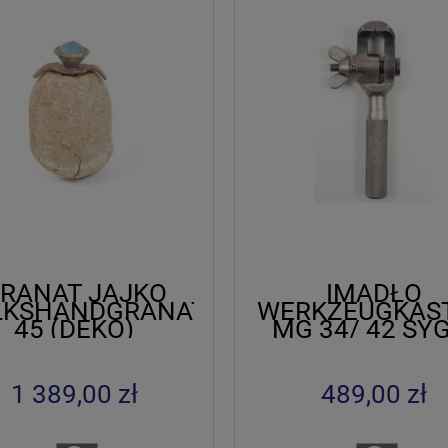
RANAT JAJKO
IMADŁO
LKSHANDGRANATE
WERKZEUGKAS
45 (DEKO)
MG 34/ 42 SY
HuK 41 H
1 389,00 zł
489,00 zł