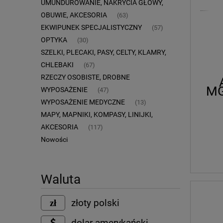
UMUNDUROWANIE, NAKRYCIA GŁOWY,
OBUWIE, AKCESORIA
(63)
EKWIPUNEK SPECJALISTYCZNY
(57)
OPTYKA
(30)
SZELKI, PLECAKI, PASY, CELTY, KLAMRY,
CHLEBAKI
(67)
RZECZY OSOBISTE, DROBNE
MG
WYPOSAŻENIE
(47)
wz
WYPOSAŻENIE MEDYCZNE
(13)
MAPY, MAPNIKI, KOMPASY, LINIJKI,
AKCESORIA
(117)
Nowości
Waluta
złoty polski