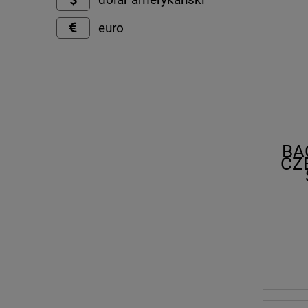
dolar amerykański
euro
BA
CZ