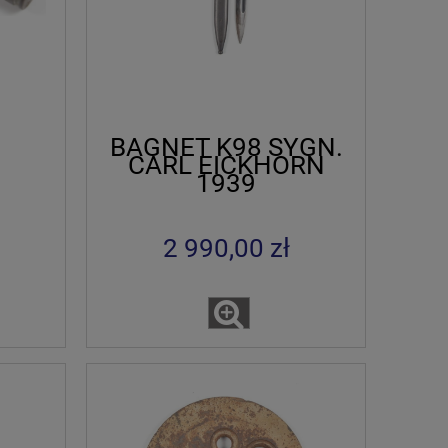
BAGNET K98 SYGN.
CARL EICKHORN
1939
2 990,00 zł