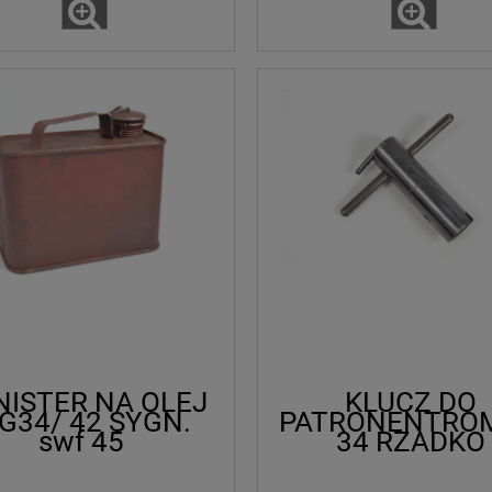
NISTER NA OLEJ
KLUCZ DO
G34/ 42 SYGN.
PATRONENTRO
swf 45
34 RZADKO
SPOTYKANY SY
St.G.40