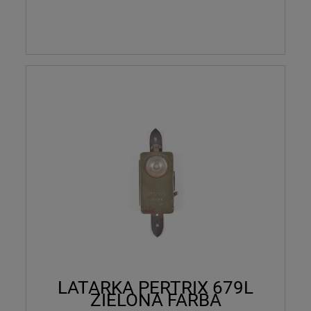
LATARKA PERTRIX 679L
ZIELONA FARBA