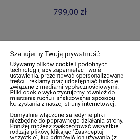
799,00 zł
«
1
2
»
Szanujemy Twoją prywatność
Używamy plików cookie i podobnych
technologii, aby zapamiętać Twoje
Newsletter
ustawienia, prezentować spersonalizowane
treści i reklamy oraz udostępniać funkcje
związane z mediami społecznościowymi.
Podaj swój adres e-mail, jeżeli chcesz otrzymywać
Pliki cookie wykorzystujemy również do
informacje o nowościach i promocjach.
mierzenia ruchu i analizowania sposobu
korzystania z naszej strony internetowej.
Domyślnie włączone są jedynie pliki
Twoje dane będą przetwarzane zgodnie z
niezbędne do poprawnego działania strony.
naszą
polityką prywatności
Poniżej możesz zaakceptować wszystkie
rodzaje plików, klikając "Zaakceptuj
wszystkie", lub odmówić ich używania (z