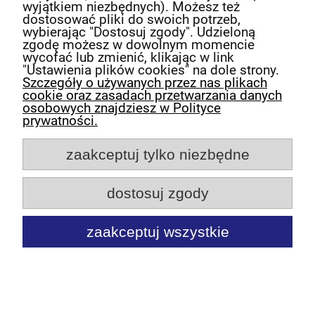
wyjątkiem niezbędnych). Możesz też
dostosować pliki do swoich potrzeb,
wybierając "Dostosuj zgody". Udzieloną
zgodę możesz w dowolnym momencie
Powered by
Translate
wycofać lub zmienić, klikając w link
"Ustawienia plików cookies" na dole strony.
O nas
Szczegóły o używanych przez nas plikach
cookie oraz zasadach przetwarzania danych
osobowych znajdziesz w Polityce
Obsługa klienta
prywatności.
zaakceptuj tylko niezbędne
Pomoc
dostosuj zgody
Moje konto
zaakceptuj wszystkie
pokaż pełną wersję strony
Sklep internetowy Shoper.pl